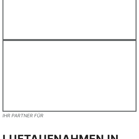
DROHNENAUFNAHMEN FREIBURG
IHR PARTNER FÜR
LUFTAUFNAHMEN IN