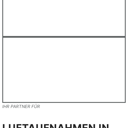
DROHNENAUFNAHMEN NÜRNBERG
IHR PARTNER FÜR
LUFTAUFNAHMEN IN