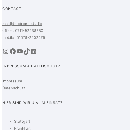
CONTACT:
mail@thedrone.studio
office:
0711-92538280
mobile:
01579-2502476
Instagram
Facebook
YouTube
TikTok
LinkedIn
IMPRESSUM & DATENSCHUTZ
Impressum
Datenschutz
HIER SIND WIR U.A. IM EINSATZ
Stuttgart
Frankfurt