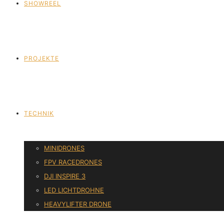
SHOWREEL
PROJEKTE
TECHNIK
MINIDRONES
FPV RACEDRONES
DJI INSPIRE 3
LED LICHTDROHNE
HEAVYLIFTER DRONE