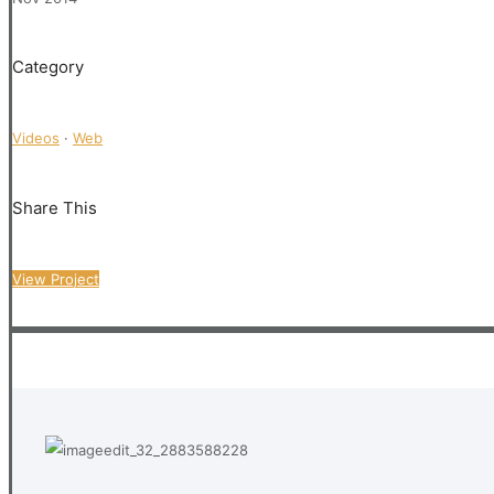
Category
Videos
·
Web
Share This
View Project